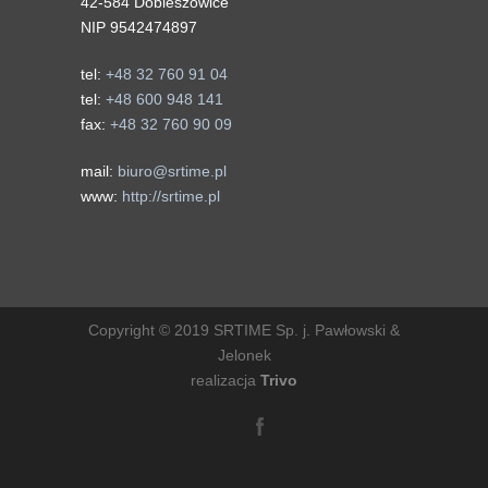
42-584 Dobieszowice
NIP 9542474897
tel:
+48 32 760 91 04
tel:
+48 600 948 141
fax:
+48 32 760 90 09
mail:
biuro@srtime.pl
www:
http://srtime.pl
Copyright © 2019 SRTIME Sp. j. Pawłowski &
Jelonek
realizacja
Trivo